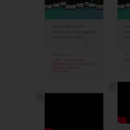
ACCUSONUS ERA 5
Ac
plugins : le nettoyage du
Re
Son pour la vidéo
tou
6
2 février 2021
25
,
,
audio
Audiovisuel
au
,
,
Communication
Conseil
,
post-production
Technique