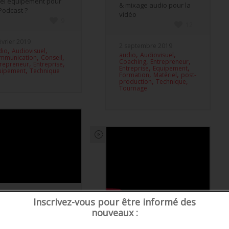
el équipement pour
& mixage audio pour la
Podcast ?
vidéo
9
12
évrier 2019
2 septembre 2019
,
,
dio
Audiovisuel
,
,
audio
Audiovisuel
,
,
mmunication
Conseil
,
,
Coaching
Entrepreneur
,
,
trepreneur
Entreprise
,
,
Entreprise
Equipement
,
uipement
Technique
,
,
Formation
Matériel
post-
,
,
production
Technique
Tournage
 son du Live Streaming
Inscrivez-vous pour être informé des
ec une console
nouveaux :
Quelle musique choisir
terne
pour ma vidéo
9