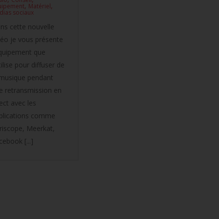
,
,
uipement
Matériel
dias sociaux
ns cette nouvelle
déo je vous présente
équipement que
tilise pour diffuser de
 musique pendant
e retransmission en
rect avec les
plications comme
riscope, Meerkat,
cebook [...]