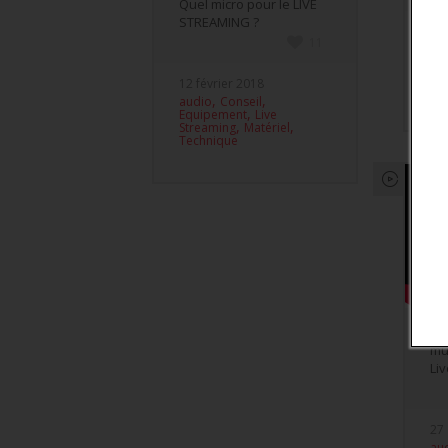
Quel micro pour le LIVE
STREAMING ?
30
11
au
Con
St
12 février 2018
To
,
,
audio
Conseil
,
Equipement
Live
,
,
Streaming
Matériel
Technique
Co
mu
Li
27
au