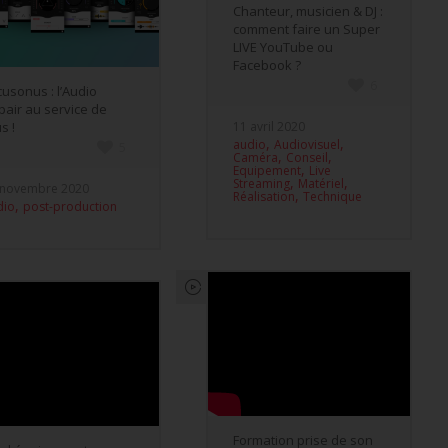
Chanteur, musicien & DJ :
comment faire un Super
LIVE YouTube ou
Facebook ?
6
cusonus : l’Audio
pair au service de
11 avril 2020
s !
,
,
audio
Audiovisuel
5
,
,
Caméra
Conseil
,
Equipement
Live
,
,
Streaming
Matériel
 novembre 2020
,
Réalisation
Technique
,
dio
post-production
Formation prise de son