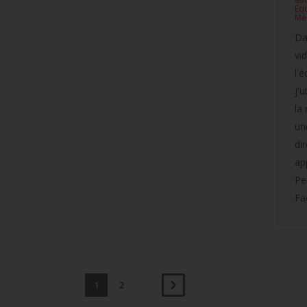
Eq
Mé
Da
vi
l'
j'u
la
un
di
ap
Pe
Fa
1
2