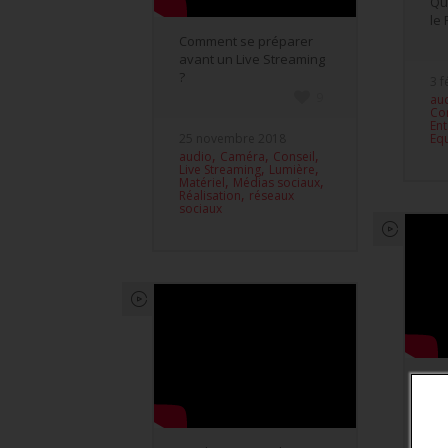
Qu
le 
Comment se préparer
avant un Live Streaming
?
3 f
9
au
Co
En
25 novembre 2018
Eq
,
,
,
audio
Caméra
Conseil
,
,
Live Streaming
Lumière
,
,
Matériel
Médias sociaux
,
Réalisation
réseaux
sociaux
Le
av
ex