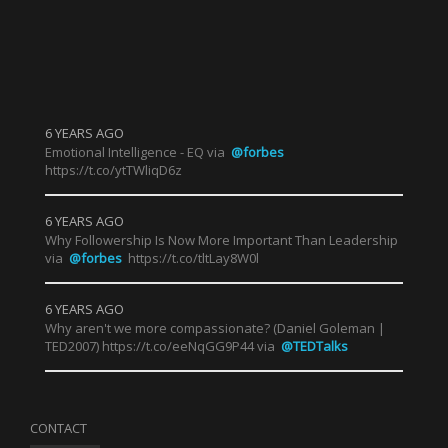
pou
?
6 YEARS AGO
Emotional Intelligence - EQ via
@forbes
https://t.co/ytTWliqD6z
6 YEARS AGO
Why Followership Is Now More Important Than Leadership
via
@forbes
https://t.co/tltLay8W0l
6 YEARS AGO
Why aren't we more compassionate? (Daniel Goleman |
TED2007) https://t.co/eeNqGG9P44 via
@TEDTalks
CONTACT