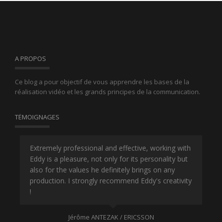
A PROPOS
Ce blog a pour objectif de vous apprendre les bases de la
réalisation vidéo et les grands principes de la communication.
TÉMOIGNAGES
 la
Extremely professional and effective, working with
Edd
 la
Eddy is a pleasure, not only for its personality but
reg
 le
also for the values he definitely brings on any
off
t
production. I strongly recommend Eddy's creativity
fr
!
D'a
du
dia
pr
Jérôme ANTEZAK / ERICSSON