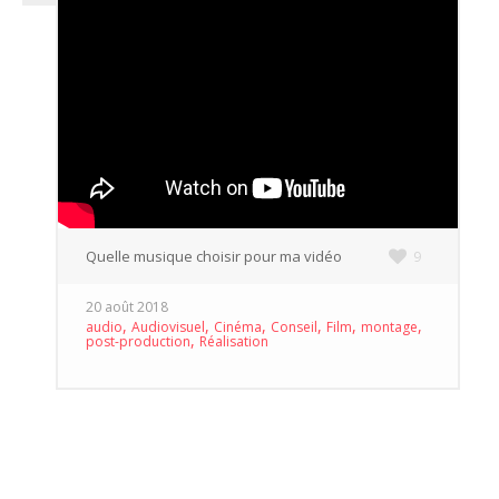
Quelle musique choisir pour ma vidéo
9
20 août 2018
,
,
,
,
,
,
audio
Audiovisuel
Cinéma
Conseil
Film
montage
,
post-production
Réalisation