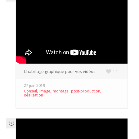
L’habillage graphique pour vos vidéos
14
27 juin 2019
,
,
,
,
Conseil
Image
montage
post-production
Réalisation