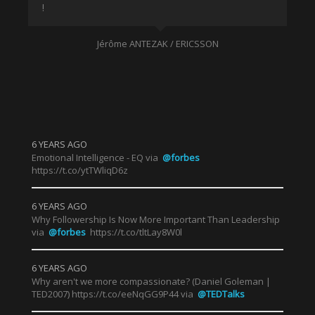
!
D'a
du
dia
pr
Jérôme ANTEZAK / ERICSSON
pou
?
6 YEARS AGO
Emotional Intelligence - EQ via
@forbes
https://t.co/ytTWliqD6z
6 YEARS AGO
Why Followership Is Now More Important Than Leadership
via
@forbes
https://t.co/tltLay8W0l
6 YEARS AGO
Why aren't we more compassionate? (Daniel Goleman |
TED2007) https://t.co/eeNqGG9P44 via
@TEDTalks