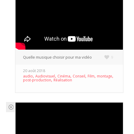
Quelle musique choisir pour ma vidéo
9
20 août 2018
,
,
,
,
,
,
audio
Audiovisuel
Cinéma
Conseil
Film
montage
,
post-production
Réalisation