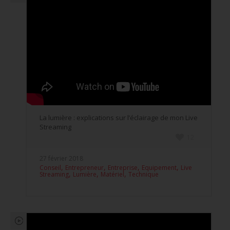
La lumière : explications sur l’éclairage de mon Live
Streaming
12
27 février 2018
,
,
,
,
Conseil
Entrepreneur
Entreprise
Equipement
Live
,
,
,
Streaming
Lumière
Matériel
Technique