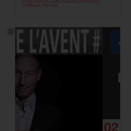
,
,
,
,
Image
Matériel
post-production
Réalisation
,
Technique
Tournage