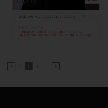
Le Live de l’Avent : éclairez votre scène
11
2 décembre 2016
,
,
,
,
Audiovisuel
Conseil
Entrepreneur
Entreprise
,
,
,
,
Equipement
Lumière
Matériel
Technique
Tournage
1
2
3