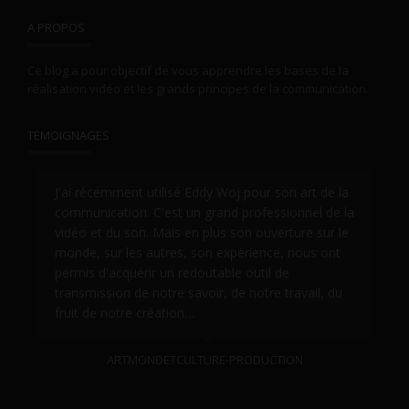
A PROPOS
Ce blog a pour objectif de vous apprendre les bases de la
réalisation vidéo et les grands principes de la communication.
TÉMOIGNAGES
J'ai récemment utilisé Eddy Woj pour son art de la
Ext
communication. C'est un grand professionnel de la
Edd
vidéo et du son. Mais en plus son ouverture sur le
als
monde, sur les autres, son expérience, nous ont
pro
permis d'acquérir un redoutable outil de
!
er,
transmission de notre savoir, de notre travail, du
fruit de notre création…
ARTMONDETCULTURE-PRODUCTION