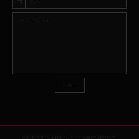
SUBMIT
COPYRIGHT 2014. EDDY WOJ. ALL RIGHTS RESERVED.