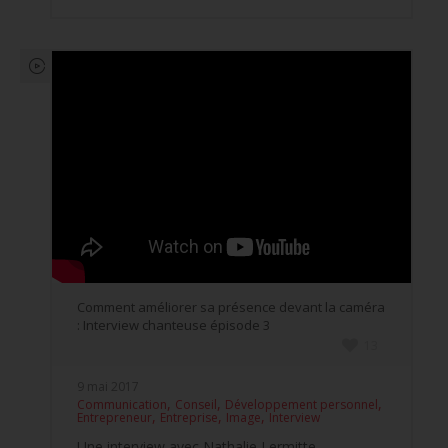
Comment améliorer sa présence devant la caméra
: Interview chanteuse épisode 3
13
9 mai 2017
,
,
,
Communication
Conseil
Développement personnel
,
,
,
Entrepreneur
Entreprise
Image
Interview
Une interview avec Nathalie Lermitte,