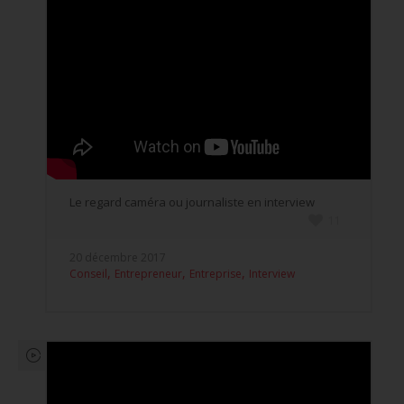
Le regard caméra ou journaliste en interview
11
20 décembre 2017
,
,
,
Conseil
Entrepreneur
Entreprise
Interview