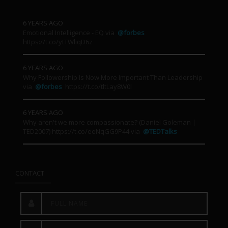
6 YEARS AGO
Emotional Intelligence - EQ via
@forbes
https://t.co/ytTWliqD6z
6 YEARS AGO
Why Followership Is Now More Important Than Leadership
via
@forbes
https://t.co/tltLay8W0l
6 YEARS AGO
Why aren't we more compassionate? (Daniel Goleman |
TED2007) https://t.co/eeNqGG9P44 via
@TEDTalks
CONTACT