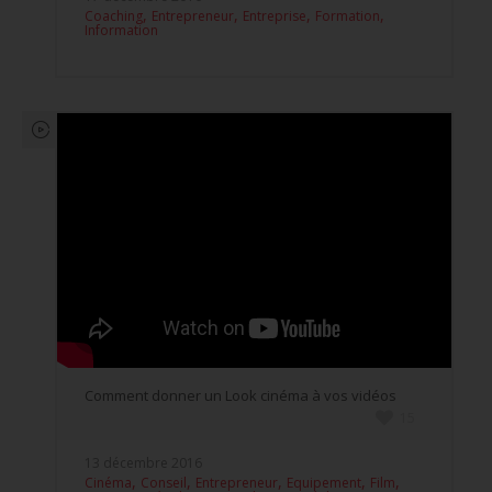
,
,
,
,
Coaching
Entrepreneur
Entreprise
Formation
Information
Comment donner un Look cinéma à vos vidéos
15
13 décembre 2016
,
,
,
,
,
Cinéma
Conseil
Entrepreneur
Equipement
Film