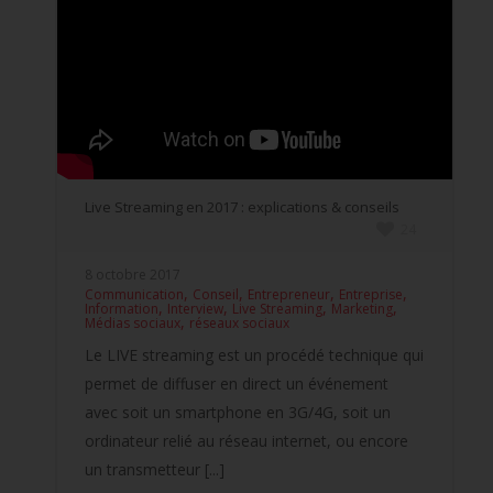
Live Streaming en 2017 : explications & conseils
24
8 octobre 2017
,
,
,
,
Communication
Conseil
Entrepreneur
Entreprise
,
,
,
,
Information
Interview
Live Streaming
Marketing
,
Médias sociaux
réseaux sociaux
Le LIVE streaming est un procédé technique qui
permet de diffuser en direct un événement
avec soit un smartphone en 3G/4G, soit un
ordinateur relié au réseau internet, ou encore
un transmetteur [...]