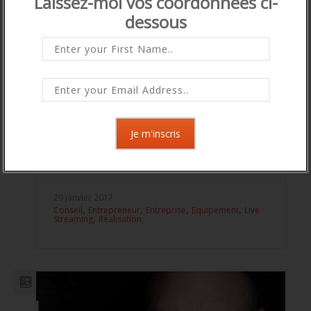
Laissez-moi vos coordonnées ci-
dessous
Smartphone VS Ordinateur : le meilleur pour le
Live…
18
29 janvier 2017
,
,
,
,
Conseil
Entrepreneur
Entreprise
Equipement
Live
,
Streaming
Réalisation