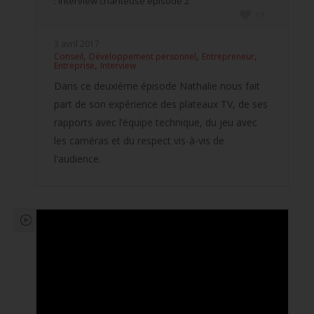
: Interview chanteuse épisode 2
18
3 avril 2017
,
,
,
Conseil
Développement personnel
Entrepreneur
,
Entreprise
Interview
Dans ce deuxième épisode Nathalie nous fait
part de son expérience des plateaux TV, de ses
rapports avec l’équipe technique, du jeu avec
les caméras et du respect vis-à-vis de
l'audience.